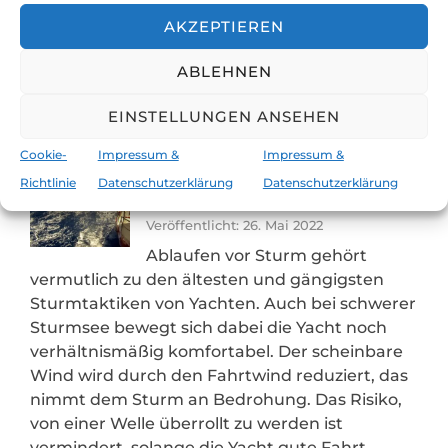
zwei Möglichkeiten: Am Wind und vorm Wind.
AKZEPTIEREN
Wir zeigen dir, warum auch das Segeln hoch
gegen den Sturm sinnvoll sein kann.
ABLEHNEN
0 Kommentare
EINSTELLUNGEN ANSEHEN
Cookie-
Impressum &
Impressum &
Sturmsegeln Spezial – Teil 20:
Richtlinie
Datenschutzerklärung
Datenschutzerklärung
Ablaufen vorm Wind
Veröffentlicht: 26. Mai 2022
Ablaufen vor Sturm gehört
vermutlich zu den ältesten und gängigsten
Sturmtaktiken von Yachten. Auch bei schwerer
Sturmsee bewegt sich dabei die Yacht noch
verhältnismäßig komfortabel. Der scheinbare
Wind wird durch den Fahrtwind reduziert, das
nimmt dem Sturm an Bedrohung. Das Risiko,
von einer Welle überrollt zu werden ist
vermindert, solange die Yacht gute Fahrt