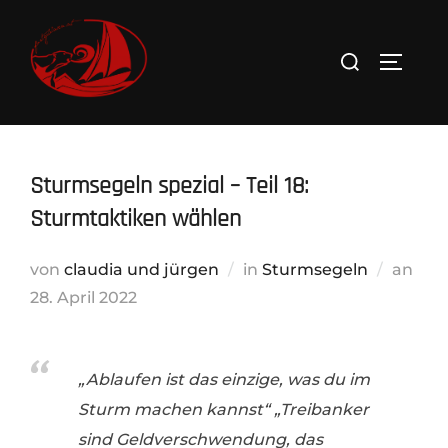
Zum
Inhalt
Suchen
SEITEN
springen
nach:
Sturmsegeln spezial – Teil 18:
Sturmtaktiken wählen
Verö
von
claudia und jürgen
in
Sturmsegeln
an
am
28. April 2022
„Ablaufen ist das einzige, was du im
Sturm machen kannst“ „Treibanker
sind Geldverschwendung, das