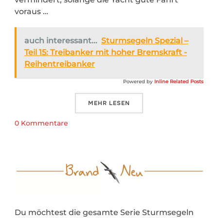
voraus …
auch interessant...
Sturmsegeln Spezial –
Teil 15: Treibanker mit hoher Bremskraft -
Reihentreibanker
Powered by
Inline Related Posts
ÜBER „STURMSEGELN SPEZIAL – 
MEHR
LESEN
0 Kommentare
Du möchtest die gesamte Serie Sturmsegeln