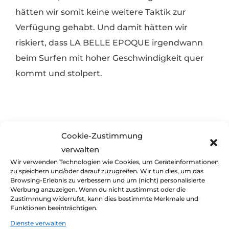
hätten wir somit keine weitere Taktik zur
Verfügung gehabt. Und damit hätten wir
riskiert, dass LA BELLE EPOQUE irgendwann
beim Surfen mit hoher Geschwindigkeit quer
kommt und stolpert.
Hier gehts weiter:
Cookie-Zustimmung
verwalten
Wir verwenden Technologien wie Cookies, um Geräteinformationen
zu speichern und/oder darauf zuzugreifen. Wir tun dies, um das
Sturmsegeln Spezial – Teil 19: Aktiv
Browsing-Erlebnis zu verbessern und um (nicht) personalisierte
Werbung anzuzeigen. Wenn du nicht zustimmst oder die
segeln im Sturm
Zustimmung widerrufst, kann dies bestimmte Merkmale und
Du findest unsere Seite gut? Bitte
Funktionen beeinträchtigen.
Veröffentlicht: 12. Mai 2022
sag's weiter ;-)
Im Sturm aktiv segeln. Du hast
Dienste verwalten