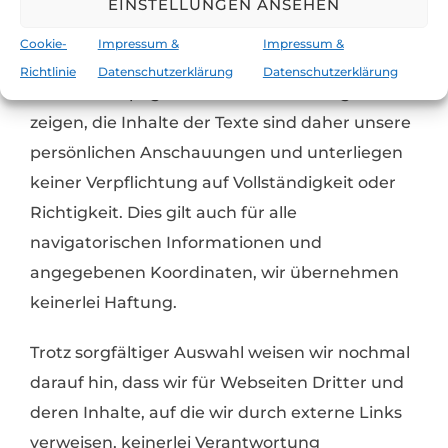
EINSTELLUNGEN ANSEHEN
kurze mail, wir entscheiden gerne, ob wir dein
Projekt unterstützen wollen.
Cookie-
Impressum &
Impressum &
Richtlinie
Datenschutzerklärung
Datenschutzerklärung
Diese Homepage soll unsere Erfahrungen
zeigen, die Inhalte der Texte sind daher unsere
persönlichen Anschauungen und unterliegen
keiner Verpflichtung auf Vollständigkeit oder
Richtigkeit. Dies gilt auch für alle
navigatorischen Informationen und
angegebenen Koordinaten, wir übernehmen
keinerlei Haftung.
Trotz sorgfältiger Auswahl weisen wir nochmal
darauf hin, dass wir für Webseiten Dritter und
deren Inhalte, auf die wir durch externe Links
verweisen, keinerlei Verantwortung