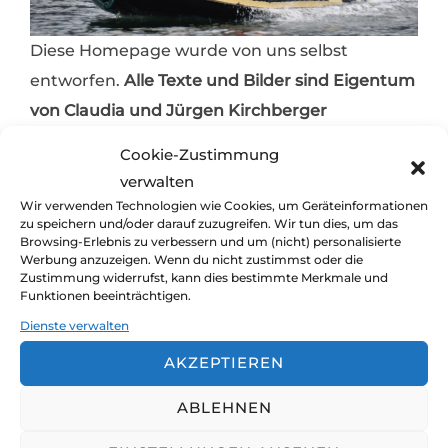
Diese Homepage wurde von uns selbst
entworfen.
Alle Texte und Bilder sind Eigentum
von Claudia und Jürgen Kirchberger
(ausgenommen Zitate) und dürfen im privaten,
Cookie-Zustimmung
nicht kommerziellen Bereich mit Verweis an
verwalten
uns (mit Quellenangabe
www.fortgeblasen.at
Wir verwenden Technologien wie Cookies, um Geräteinformationen
zu speichern und/oder darauf zuzugreifen. Wir tun dies, um das
oder
www.blauwassersegeln.at
)
Browsing-Erlebnis zu verbessern und um (nicht) personalisierte
weiterverwendet werden.
Schick uns doch ein
Werbung anzuzeigen. Wenn du nicht zustimmst oder die
Zustimmung widerrufst, kann dies bestimmte Merkmale und
kurzes mail, falls du unsere Texte/Bilder
Funktionen beeinträchtigen.
verwendest, da wir uns freuen, zu erfahren,
Dienste verwalten
welche Kreise unsere Homepage zieht.
AKZEPTIEREN
Du möchtest Bilder und/oder Texte
ABLEHNEN
kommerziell nützen? Schreib uns einfach eine