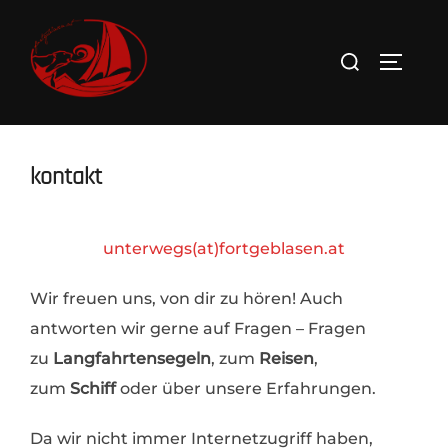
Zum
Inhalt
Suchen
SEITEN
springen
nach:
kontakt
unterwegs(at)fortgeblasen.at
Wir freuen uns, von dir zu hören! Auch
antworten wir gerne auf Fragen – Fragen
zu
Langfahrtensegeln
, zum
Reisen
,
zum
Schiff
oder über unsere Erfahrungen.
Da wir nicht immer Internetzugriff haben,