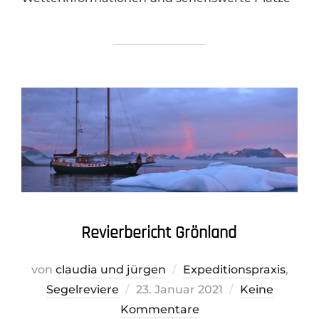
Revierbericht Grönland
von
claudia und jürgen
Expeditionspraxis
,
Veröffentlicht
Segelreviere
23. Januar 2021
Keine
am
Kommentare