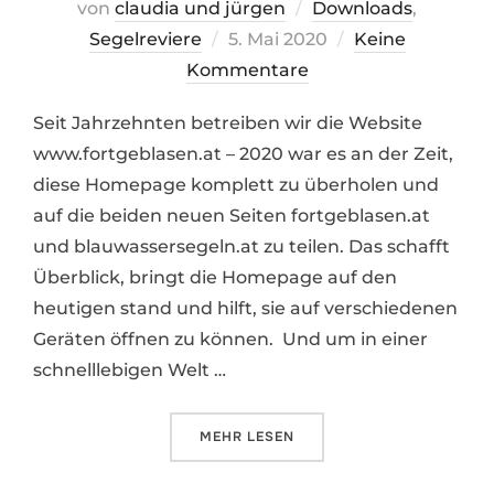
von
claudia und jürgen
Downloads
,
Veröffentlicht
Segelreviere
5. Mai 2020
Keine
am
Kommentare
Seit Jahrzehnten betreiben wir die Website
www.fortgeblasen.at – 2020 war es an der Zeit,
diese Homepage komplett zu überholen und
auf die beiden neuen Seiten fortgeblasen.at
und blauwassersegeln.at zu teilen. Das schafft
Überblick, bringt die Homepage auf den
heutigen stand und hilft, sie auf verschiedenen
Geräten öffnen zu können. Und um in einer
schnelllebigen Welt …
ÜBER „REVIERINFOS DOWNLOAD
MEHR
LESEN