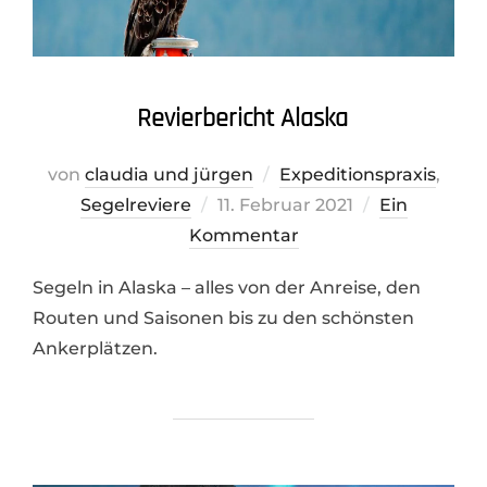
Revierbericht Alaska
von
claudia und jürgen
Expeditionspraxis
,
Veröffentlicht
Segelreviere
11. Februar 2021
Ein
am
Kommentar
Segeln in Alaska – alles von der Anreise, den
Routen und Saisonen bis zu den schönsten
Ankerplätzen.