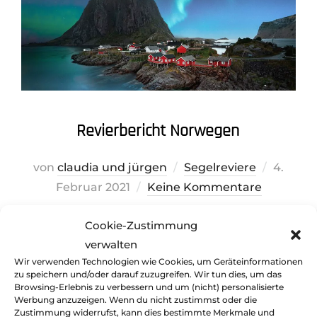
Revierbericht Norwegen
Veröffe
von
claudia und jürgen
Segelreviere
4.
am
Februar 2021
Keine Kommentare
Segeln in Norwegen, Revierinfos, Revierbericht
Cookie-Zustimmung
von Anreise und Ankerplätze bis Sehenswertes
verwalten
und Wetterinformationen
Wir verwenden Technologien wie Cookies, um Geräteinformationen
zu speichern und/oder darauf zuzugreifen. Wir tun dies, um das
Browsing-Erlebnis zu verbessern und um (nicht) personalisierte
Werbung anzuzeigen. Wenn du nicht zustimmst oder die
Zustimmung widerrufst, kann dies bestimmte Merkmale und