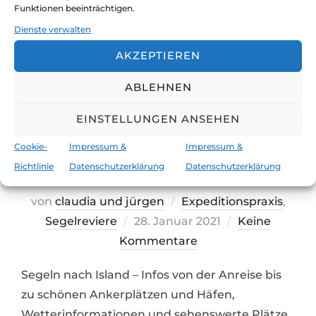
Du findest unsere Seite gut? Bitte
Funktionen beeinträchtigen.
sag's weiter ;-)
Dienste verwalten
AKZEPTIEREN
ABLEHNEN
EINSTELLUNGEN ANSEHEN
Cookie-
Impressum &
Impressum &
Revierbericht Island
Richtlinie
Datenschutzerklärung
Datenschutzerklärung
von
claudia und jürgen
Expeditionspraxis
,
Veröffentlicht
Segelreviere
28. Januar 2021
Keine
am
Kommentare
Segeln nach Island – Infos von der Anreise bis
zu schönen Ankerplätzen und Häfen,
Wetterinformationen und sehenswerte Plätze