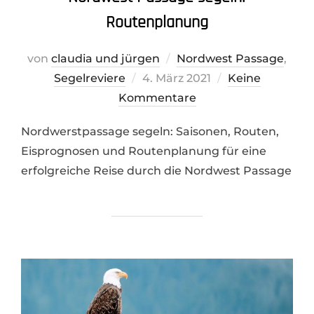
Routenplanung
von
claudia und jürgen
Nordwest Passage
,
Veröffentlicht
Segelreviere
4. März 2021
Keine
am
Kommentare
Nordwerstpassage segeln: Saisonen, Routen,
Eisprognosen und Routenplanung für eine
erfolgreiche Reise durch die Nordwest Passage