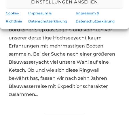
EINSTELLUNGEN ANSEHEN
am
2 Kommentare
Cookie-
Impressum &
Impressum &
Richtlinie
Datenschutzerklärung
Datenschutzerklärung
Wie so viele andere Segler auch, lernten wir an
Bord einer Slup das Segeln und konnten vor
unserer derzeitige Hochseeyacht kaum
Erfahrungen mit mehrmastigen Booten
sammeln. Bei der Suche nach einer größeren
Blauwasseryacht viel unsere Wahl auf eine
Ketsch. Ob und wie sich diese Ringwall
bewährt hat, fassen wir nach zehn Jahren
Blauwasserreise mit Expeditionscharakter
zusammen…