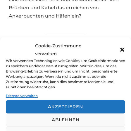
Brücken und Kabel das erreichen von
Ankerbuchten und Häfen ein?
Cookie-Zustimmung
verwalten
Wir verwenden Technologien wie Cookies, um Geräteinformationen
zu speichern und/oder darauf zuzugreifen. Wir tun dies, um das
Browsing-Erlebnis zu verbessern und um (nicht) personalisierte
Werbung anzuzeigen. Wenn du nicht zustimmst oder die
Zustimmung widerrufst, kann dies bestimmte Merkmale und
Du findest unsere Seite gut? Bitte
Funktionen beeinträchtigen.
sag's weiter ;-)
Dienste verwalten
Eine Ketsch als Blauwasseryacht
AKZEPTIEREN
ABLEHNEN
von
claudia und jürgen
ideale
Veröffentlicht
Blauwasseryacht
,
Rigg & Segel
13. April 2020