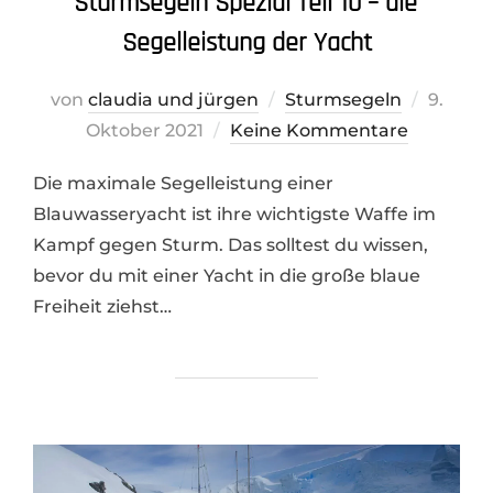
Sturmsegeln Spezial Teil 10 – die
Segelleistung der Yacht
Veröffe
von
claudia und jürgen
Sturmsegeln
9.
am
Oktober 2021
Keine Kommentare
Die maximale Segelleistung einer
Blauwasseryacht ist ihre wichtigste Waffe im
Kampf gegen Sturm. Das solltest du wissen,
bevor du mit einer Yacht in die große blaue
Freiheit ziehst…