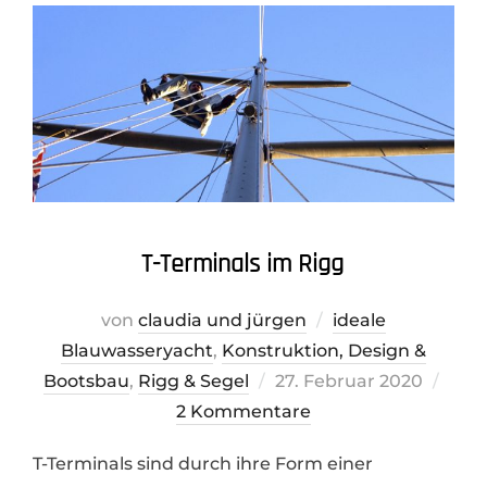
T-Terminals im Rigg
von
claudia und jürgen
ideale
Blauwasseryacht
,
Konstruktion, Design &
Veröffentlicht
Bootsbau
,
Rigg & Segel
27. Februar 2020
am
2 Kommentare
T-Terminals sind durch ihre Form einer