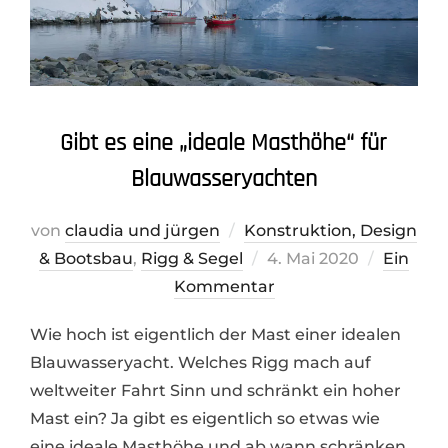
Gibt es eine „ideale Masthöhe“ für
Blauwasseryachten
von
claudia und jürgen
Konstruktion, Design
Veröffentlicht
& Bootsbau
,
Rigg & Segel
4. Mai 2020
Ein
am
Kommentar
Wie hoch ist eigentlich der Mast einer idealen
Blauwasseryacht. Welches Rigg mach auf
weltweiter Fahrt Sinn und schränkt ein hoher
Mast ein? Ja gibt es eigentlich so etwas wie
eine ideale Masthöhe und ab wann schränken