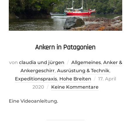
Ankern in Patagonien
von
claudia und jürgen
Allgemeines
,
Anker &
Ankergeschirr
,
Ausrüstung & Technik
,
Veröffentlicht
Expeditionspraxis
,
Hohe Breiten
17. April
am
2020
Keine Kommentare
Eine Videoanleitung.