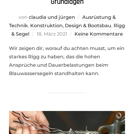
Grundlagen
von
claudia und jürgen
Ausrüstung &
Technik
,
Konstruktion, Design & Bootsbau
,
Rigg
Veröffentlicht
& Segel
18. März 2021
Keine Kommentare
am
Wir zeigen dir, worauf du achten musst, um ein
starkes Rigg zu haben, das die hohen
Ansprüche und Dauerbelastungen beim
Blauwassersegeln standhalten kann.