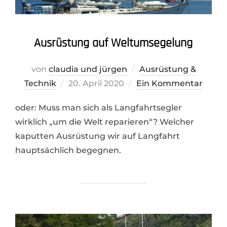
Ausrüstung auf Weltumsegelung
von
claudia und jürgen
Ausrüstung &
Veröffentlicht
Technik
20. April 2020
Ein Kommentar
am
oder: Muss man sich als Langfahrtsegler
wirklich „um die Welt reparieren“? Welcher
kaputten Ausrüstung wir auf Langfahrt
hauptsächlich begegnen.