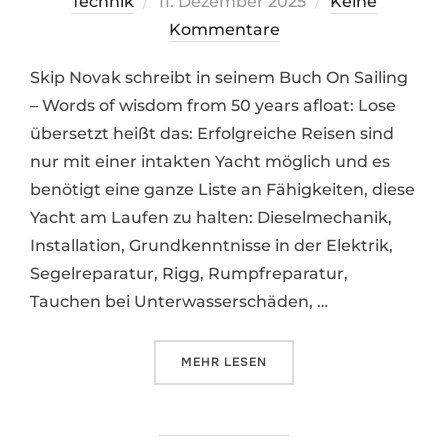
Veröffentlicht
Technik
11. Dezember 2025
Keine
am
Kommentare
Skip Novak schreibt in seinem Buch On Sailing
– Words of wisdom from 50 years afloat: Lose
übersetzt heißt das: Erfolgreiche Reisen sind
nur mit einer intakten Yacht möglich und es
benötigt eine ganze Liste an Fähigkeiten, diese
Yacht am Laufen zu halten: Dieselmechanik,
Installation, Grundkenntnisse in der Elektrik,
Segelreparatur, Rigg, Rumpfreparatur,
Tauchen bei Unterwasserschäden, …
ÜBER „DAS TECHNISCHE LOGBUC
MEHR
LESEN