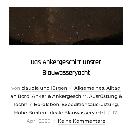
Das Ankergeschirr unsrer
Blauwasseryacht
von
claudia und jürgen
Allgemeines
,
Alltag
an Bord
,
Anker & Ankergeschirr
,
Ausrüstung &
Technik
,
Bordleben
,
Expeditionsausrüstung
,
Veröffen
Hohe Breiten
,
ideale Blauwasseryacht
17.
am
April 2020
Keine Kommentare