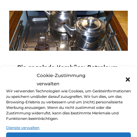
Die segelnde Kombüse: Petroleum,
Cookie-Zustimmung
Diesel, Gas oder Strom an Bord?
verwalten
Wir verwenden Technologien wie Cookies, um Geräteinformationen
von
claudia und jürgen
Ausrüstung &
zu speichern und/oder darauf zuzugreifen. Wir tun dies, um das
Browsing-Erlebnis zu verbessern und um (nicht) personalisierte
Veröffentlicht
Technik
,
Pantry & Proviant
29. Oktober 2020
Werbung anzuzeigen. Wenn du nicht zustimmst oder die
am
Ein Kommentar
Zustimmung widerrufst, kann dies bestimmte Merkmale und
Du findest unsere Seite gut? Bitte
Funktionen beeinträchtigen.
sag's weiter ;-)
Unterwegs auf weltweiter Fahrt findet man
Dienste verwalten
Kochfelder und Herde mit Petroleum, Gas,