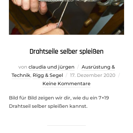
Drahtseile selber spleißen
von
claudia und jürgen
Ausrüstung &
Veröffentlicht
Technik
,
Rigg & Segel
17. Dezember 2020
am
Keine Kommentare
Bild für Bild zeigen wir dir, wie du ein 7×19
Drahtseil selber spleißen kannst.