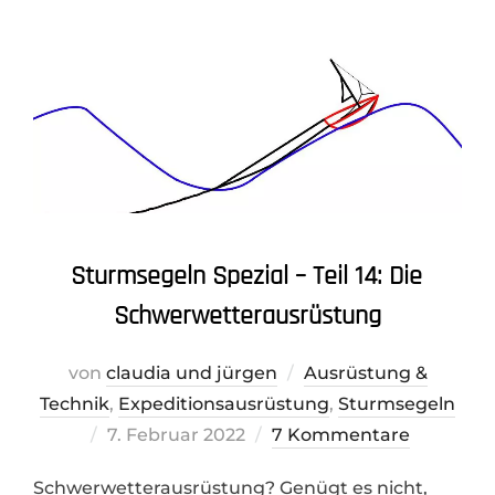
Sturmsegeln Spezial – Teil 14: Die
Schwerwetterausrüstung
von
claudia und jürgen
Ausrüstung &
Technik
,
Expeditionsausrüstung
,
Sturmsegeln
Veröffentlicht
7. Februar 2022
7 Kommentare
am
Schwerwetterausrüstung? Genügt es nicht,