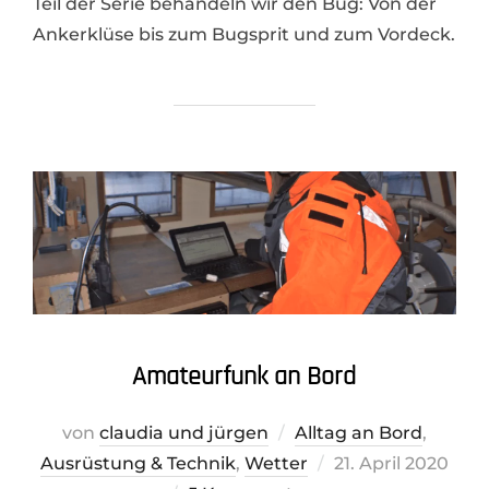
Teil der Serie behandeln wir den Bug: Von der
Ankerklüse bis zum Bugsprit und zum Vordeck.
Amateurfunk an Bord
von
claudia und jürgen
Alltag an Bord
,
Veröffentlicht
Ausrüstung & Technik
,
Wetter
21. April 2020