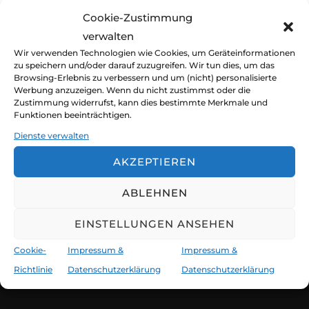
Die magische Anziehungskraft des
Cookie-Zustimmung
schwer Erreichbaren
verwalten
Wir verwenden Technologien wie Cookies, um Geräteinformationen
Veröffen
von
claudia und jürgen
Segelbücher
20.
zu speichern und/oder darauf zuzugreifen. Wir tun dies, um das
Browsing-Erlebnis zu verbessern und um (nicht) personalisierte
am
April 2020
Keine Kommentare
Werbung anzuzeigen. Wenn du nicht zustimmst oder die
Zustimmung widerrufst, kann dies bestimmte Merkmale und
Du findest unsere Seite gut? Bitte
Neu und druckfrisch: Die Probe aufs Exempel:
Funktionen beeinträchtigen.
sag's weiter ;-)
Durch die Brüllenden Vierziger bis nach Kap
Dienste verwalten
Hoorn und über die gefährliche Drake Passage
AKZEPTIEREN
bis in die Antarktis. Eine Segelreise der
Superlative. Hier geht’s zur Leseprobe…
ABLEHNEN
EINSTELLUNGEN ANSEHEN
Cookie-
Impressum &
Impressum &
Richtlinie
Datenschutzerklärung
Datenschutzerklärung