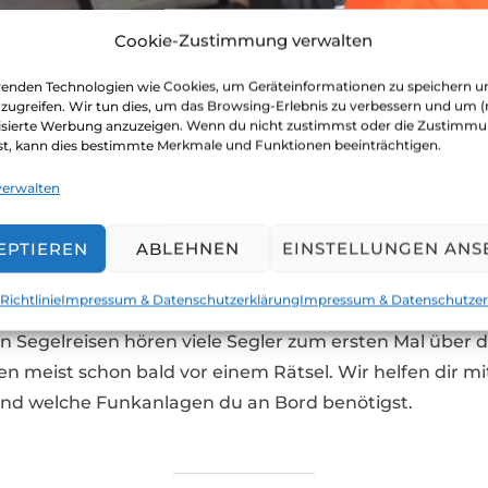
Cookie-Zustimmung verwalten
enden Technologien wie Cookies, um Geräteinformationen zu speichern u
uzugreifen. Wir tun dies, um das Browsing-Erlebnis zu verbessern und um (
est unsere Seite gut? Bitte sag's w
isierte Werbung anzuzeigen. Wenn du nicht zustimmst oder die Zustimm
st, kann dies bestimmte Merkmale und Funktionen beeinträchtigen.
verwalten
Amateurfunk an Bord
EPTIEREN
ABLEHNEN
EINSTELLUNGEN ANS
Veröff
Alltag an Bord
,
Ausrüstung & Technik
,
Wetter
21. Ap
Richtlinie
Impressum & Datenschutzerklärung
Impressum & Datenschutzer
am
n Segelreisen hören viele Segler zum ersten Mal über d
meist schon bald vor einem Rätsel. Wir helfen dir mit
und welche Funkanlagen du an Bord benötigst.