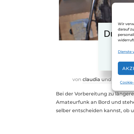
Wir verw
darauf z
Du find
personal
widerruf
Dienste 
AKZ
von
claudia und jürgen
Cookie-
Bei der Vorbereitung zu längere
Amateurfunk an Bord und stehen 
selber entscheiden kannst, ob 