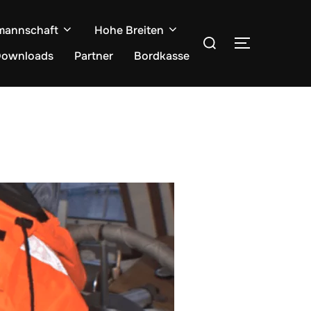
mannschaft
Hohe Breiten
Suchen
SEITENLE
nach:
ownloads
Partner
Bordkasse