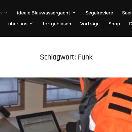
n
ideale Blauwasseryacht
Segelreviere
See
über uns
fortgeblasen
Vorträge
Shop
D
Schlagwort:
Funk