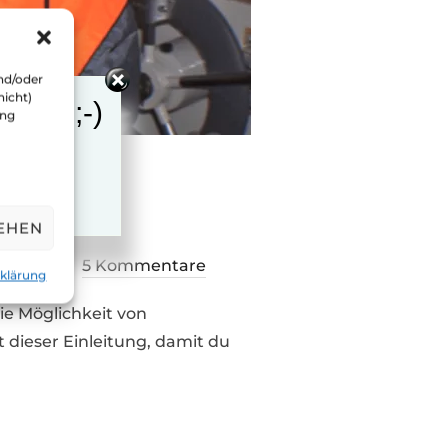
nd/oder
nicht)
eiter ;-)
ung
EHEN
entlicht
ril 2020
5 Kommentare
klärung
ie Möglichkeit von
 dieser Einleitung, damit du