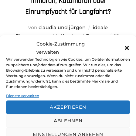
Trimaran, Katamaran oder
Einrumpfyacht für Langfahrt?
von
claudia und jürgen
ideale
Veröffent
Blauwasseryacht
,
Nordwest Passage
10.
Cookie-Zustimmung
am
Januar 2023
Keine Kommentare
verwalten
Ist eigentlich ein Trimaran, ein Katamaran oder
Wir verwenden Technologien wie Cookies, um Geräteinformationen
zu speichern und/oder darauf zuzugreifen. Wir tun dies, um das
eine Einrumpfyacht für Langfahrt ideal? Du
Browsing-Erlebnis zu verbessern und um (nicht) personalisierte
suchst die passende Blauwasseryacht für dich
Werbung anzuzeigen. Wenn du nicht zustimmst oder die
Zustimmung widerrufst, kann dies bestimmte Merkmale und
Du findest unsere Seite gut? Bitte
und bist dir nicht sicher, wofür du dich
Funktionen beeinträchtigen.
sag's weiter ;-)
entscheiden solltest? Wir geben dir ein paar
Dienste verwalten
Gedankenanstöße: Mindestens zwei
AKZEPTIEREN
grundlegend verschiedene
Langstreckensegel-Typen sind heute mit
ABLEHNEN
Mehrrumpfbooten unterwegs sind: Zum einen
EINSTELLUNGEN ANSEHEN
handelt es sich um Crews, die Spaß …