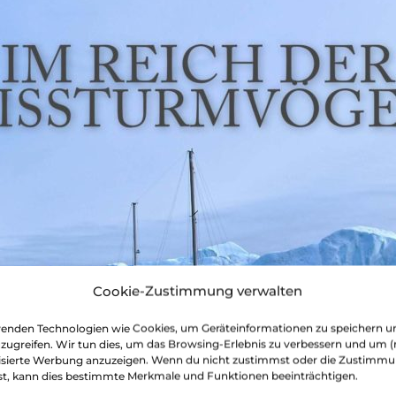
Cookie-Zustimmung verwalten
enden Technologien wie Cookies, um Geräteinformationen zu speichern u
uzugreifen. Wir tun dies, um das Browsing-Erlebnis zu verbessern und um (
est unsere Seite gut? Bitte sag's w
isierte Werbung anzuzeigen. Wenn du nicht zustimmst oder die Zustimm
st, kann dies bestimmte Merkmale und Funktionen beeinträchtigen.