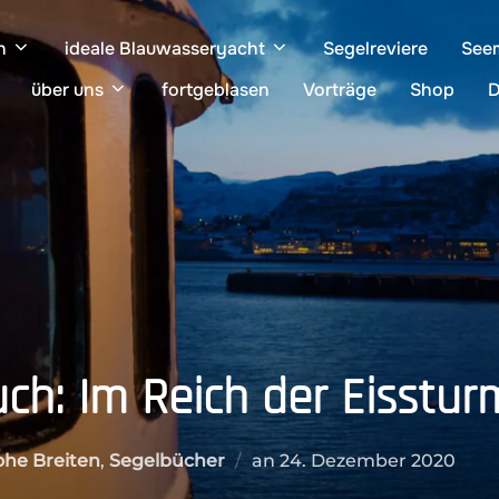
n
ideale Blauwasseryacht
Segelreviere
See
über uns
fortgeblasen
Vorträge
Shop
D
uch: Im Reich der Eisstur
Veröffentlicht
he Breiten
,
Segelbücher
an
24. Dezember 2020
am