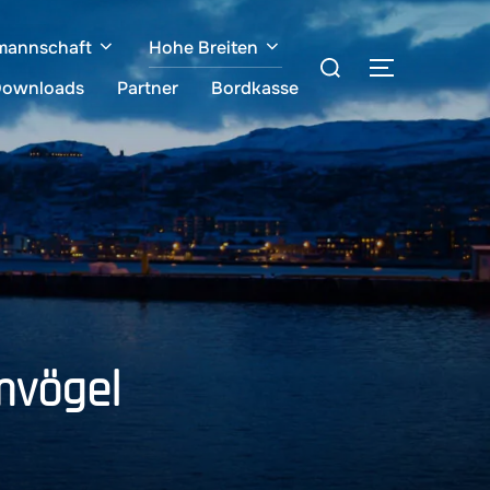
mannschaft
Hohe Breiten
Suchen
SEITENLE
nach:
ownloads
Partner
Bordkasse
mvögel