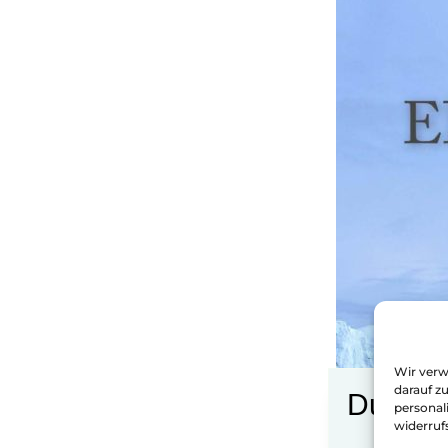
Wir verw
darauf z
Du find
personal
widerruf