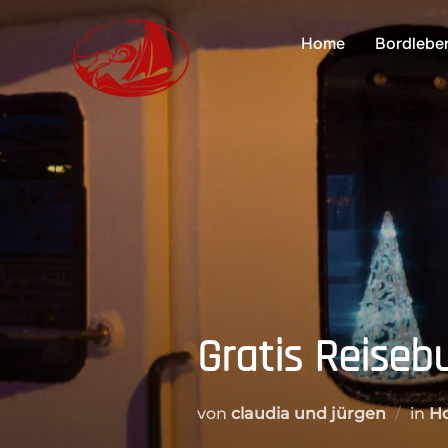
Zum
Inhalt
Home
Bordlebe
springen
Gratis Reiseb
von
claudia und jürgen
in
Ho