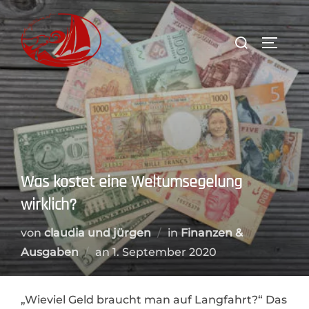
Zum
Inhalt
Suchen
SEITEN
springen
nach:
Was kostet eine Weltumsegelung
wirklich?
von
claudia und jürgen
in
Finanzen &
Veröffentlicht
Ausgaben
an
1. September 2020
am
„Wieviel Geld braucht man auf Langfahrt?“ Das