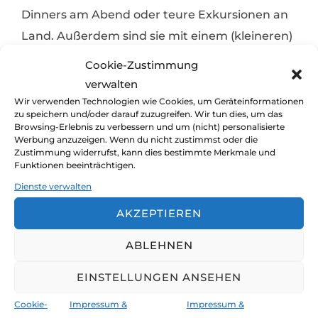
Dinners am Abend oder teure Exkursionen an
Land. Außerdem sind sie mit einem (kleineren)
Boot unterwegs, dass offensichtlich in
Cookie-Zustimmung
hervorragenden Zustand vorm Loslegen
verwalten
gebracht wurde und das sie gemeinsam selbst
Wir verwenden Technologien wie Cookies, um Geräteinformationen
zu speichern und/oder darauf zuzugreifen. Wir tun dies, um das
warten und instand halten können.
Browsing-Erlebnis zu verbessern und um (nicht) personalisierte
Werbung anzuzeigen. Wenn du nicht zustimmst oder die
Zustimmung widerrufst, kann dies bestimmte Merkmale und
Spannend ist auch der Vergleich, den die
Du findest unsere Seite gut? Bitte
Funktionen beeinträchtigen.
beiden ein Jahr später von ihren Ausgaben
sag's weiter ;-)
Dienste verwalten
erzählen. Im Zuge eines Videos, in dem sie
AKZEPTIEREN
auch gleich noch darauf eingehen, wie sie ihre
Reise finanzieren (ebenfalls in Englisch):
ABLEHNEN
EINSTELLUNGEN ANSEHEN
Cookie-
Impressum &
Impressum &