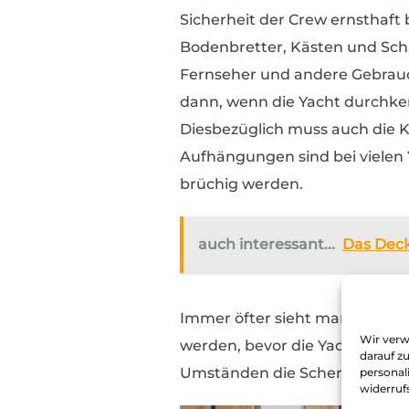
Sicherheit der Crew ernsthaft
Bodenbretter, Kästen und Scha
Fernseher und andere Gebrauc
dann, wenn die Yacht durchken
Diesbezüglich muss auch die K
Aufhängungen sind bei vielen
brüchig werden.
auch interessant...
Das Deck
Immer öfter sieht man an Bord
Wir verw
werden, bevor die Yacht den H
darauf z
Umständen die Scherben durchs
personal
widerruf