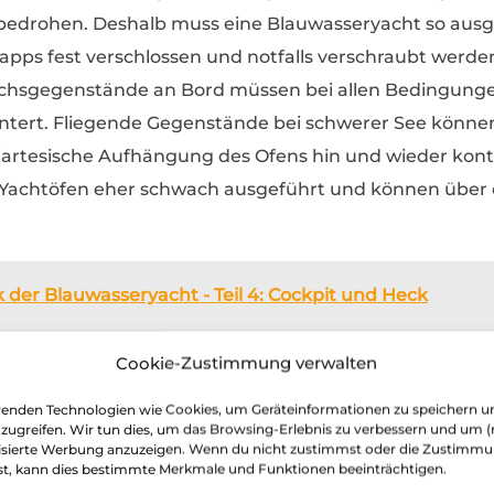
 bedrohen. Deshalb muss eine Blauwasseryacht so ausge
pps fest verschlossen und notfalls verschraubt werde
hsgegenstände an Bord müssen bei allen Bedingungen
tert. Fliegende Gegenstände bei schwerer See können 
artesische Aufhängung des Ofens hin und wieder kontr
 Yachtöfen eher schwach ausgeführt und können über d
 der Blauwasseryacht - Teil 4: Cockpit und Heck
Cookie-Zustimmung verwalten
 verschiedenen Yachten Messerblöcke – sie müssen se
enden Technologien wie Cookies, um Geräteinformationen zu speichern u
afen verlässt. Auch Glas an Bord muss so gestaut werd
uzugreifen. Wir tun dies, um das Browsing-Erlebnis zu verbessern und um (
 Schiff fliegen.
isierte Werbung anzuzeigen. Wenn du nicht zustimmst oder die Zustimm
st, kann dies bestimmte Merkmale und Funktionen beeinträchtigen.