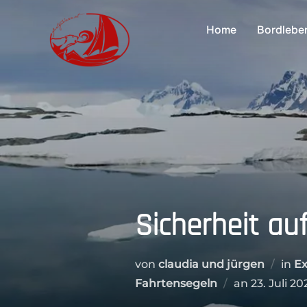
Zum
Inhalt
Home
Bordlebe
springen
Sicherheit auf
von
claudia und jürgen
in
Ex
Veröffentl
Fahrtensegeln
an
23. Juli 2
am