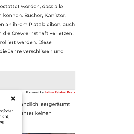
stattet werden, dass alle
n können. Bücher, Kanister,
 an ihrem Platz bleiben, auch
die Crew ernsthaft verletzen!
olliert werden. Diese
ie Jahre verschlissen und
Powered by
Inline Related Posts
lbstverständlich leergeräumt
nd/oder
en, dass unter keinen
nicht)
ung