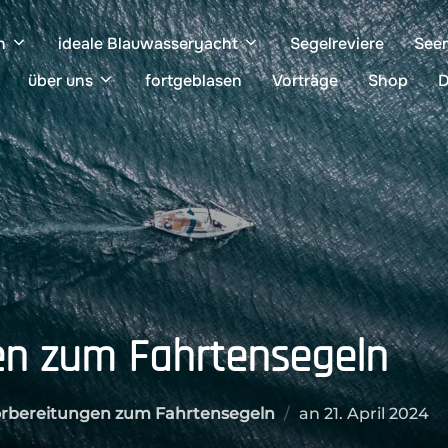
n
ideale Blauwasseryacht
Segelreviere
See
über uns
fortgeblasen
Vorträge
Shop
D
en zum Fahrtensegeln
Veröffentlicht
rbereitungen zum Fahrtensegeln
an
21. April 2024
am