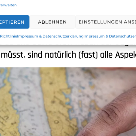
verwalten
cheinen weiter zu kommen als mit Büchern und Fahrten
EPTIEREN
ABLEHNEN
EINSTELLUNGEN ANS
Richtlinie
Impressum & Datenschutzerklärung
Impressum & Datenschutzer
e du und deine Crew neben der Sege
üsst, sind natürlich (fast) alle Aspe