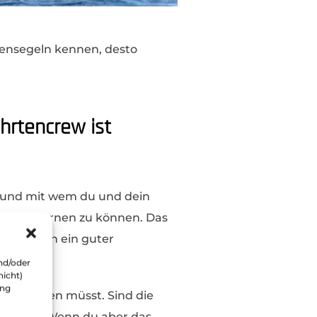
tensegeln kennen, desto
hrtencrew ist
ie und mit wem du und dein
segeln lernen zu können. Das
r ist auch ein guter
nd/oder
nicht)
ung
ng stecken müsst. Sind die
usfinden. Wenn du aber das