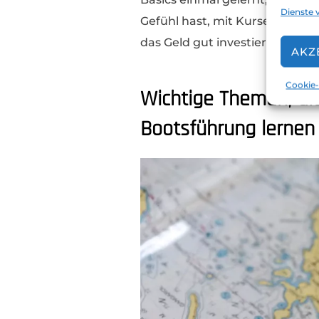
Dienste 
Gefühl hast, mit Kursen und S
das Geld gut investiert.
AKZ
Cookie-
Wichtige Themen, di
Bootsführung lernen m