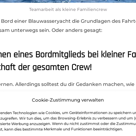
Teamarbeit als kleine Familiencrew
an Bord einer Blauwasseryacht die Grundlagen des Fahr
nsam unterwegs sein. Oder anders gesagt:
n eines Bordmitglieds bei kleiner Fa
haft der gesamten Crew!
 lernen. Allerdings solltest du dir Gedanken machen, w
 Viele Blauwasserpaare sind der Meinung, voneinander 
Cookie-Zustimmung verwalten
bei weitem nicht bei jedem Paar. Nicht jeder gute Segle
enden Technologien wie Cookies, um Geräteinformationen zu speichern u
uzugreifen. Wir tun dies, um das Browsing-Erlebnis zu verbessern und um (
isierte Werbung anzuzeigen. Wenn du nicht zustimmst oder die Zustimm
ass ihr tausende Euro in eure gemeinsame Segelausbildu
st, kann dies bestimmte Merkmale und Funktionen beeinträchtigen.
ich vieles auch im Eigenstudium intensivieren und hera