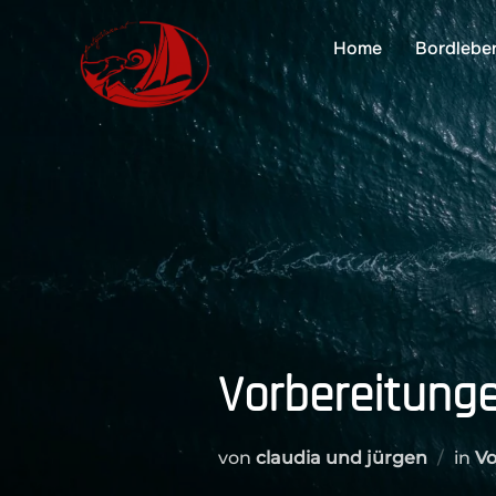
Zum
Inhalt
Home
Bordlebe
springen
Vorbereitung
von
claudia und jürgen
in
Vo