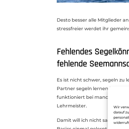
Desto besser alle Mitglieder 
stressfreier werdet ihr gemei
Fehlendes Segelkönne
fehlende Seemannsc
Es ist nicht schwer, segeln zu
Partner segeln lernen kannst.
funktioniert bei manche, aber 
Lehrmeister.
Wir verw
darauf z
personal
Damit will ich nicht sagen, d
widerruf
Basics einmal gelernt, lässt s